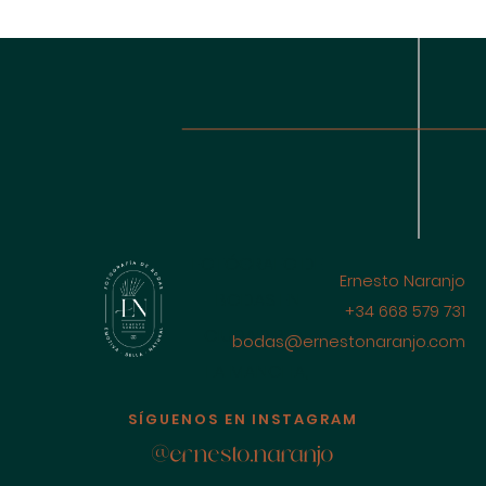
FOTÓGRAFO DE
Ernesto Naranjo
BODAS EN
+34 668 579 731
CIUDAD REAL
bodas@ernestonaranjo.com
LA MANCHA,
ESPAÑA
SÍGUENOS EN INSTAGRAM
@ernesto.naranjo