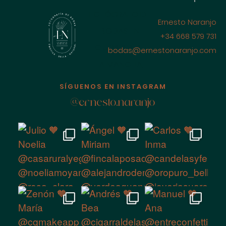
FOTÓGRAFO DE
Ernesto Naranjo
BODAS EN
+34 668 579 731
CIUDAD REAL
bodas@ernestonaranjo.com
LA MANCHA,
ESPAÑA
SÍGUENOS EN INSTAGRAM
@ernesto.naranjo