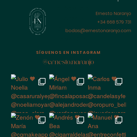
FOTÓGRAFO DE
Ernesto Naranjo
BODAS EN
+34 668 579 731
CIUDAD REAL
bodas@ernestonaranjo.com
LA MANCHA,
ESPAÑA
SÍGUENOS EN INSTAGRAM
@ernesto.naranjo