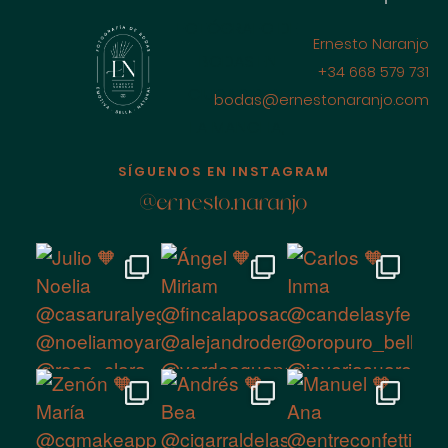
FOTÓGRAFO DE
Ernesto Naranjo
BODAS EN
+34 668 579 731
CIUDAD REAL
bodas@ernestonaranjo.com
LA MANCHA,
ESPAÑA
SÍGUENOS EN INSTAGRAM
@ernesto.naranjo