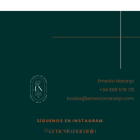
FOTÓGRAFO DE
Ernesto Naranjo
BODAS EN
+34 668 579 731
CIUDAD REAL
bodas@ernestonaranjo.com
LA MANCHA,
ESPAÑA
SÍGUENOS EN INSTAGRAM
@ernesto.naranjo