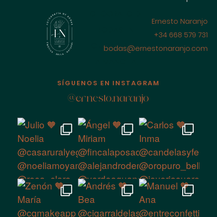
FOTÓGRAFO DE
Ernesto Naranjo
BODAS EN
+34 668 579 731
CIUDAD REAL
bodas@ernestonaranjo.com
LA MANCHA,
ESPAÑA
SÍGUENOS EN INSTAGRAM
@ernesto.naranjo