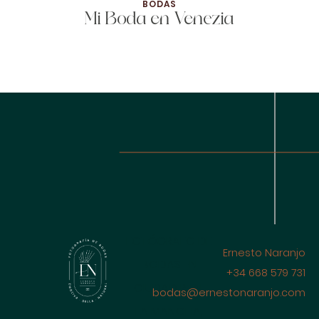
BODAS
Mi Boda en Venezia
FOTÓGRAFO DE
Ernesto Naranjo
BODAS EN
+34 668 579 731
CIUDAD REAL
bodas@ernestonaranjo.com
LA MANCHA,