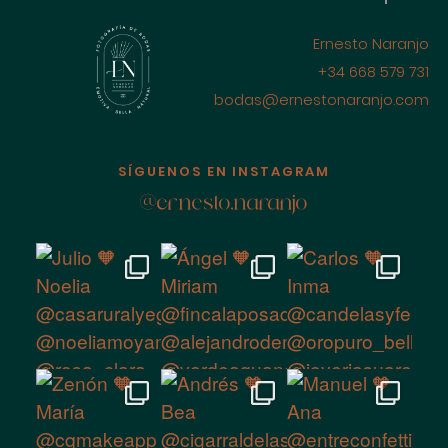
FOTÓGRAFO DE
Ernesto Naranjo
BODAS EN
+34 668 579 731
CIUDAD REAL
bodas@ernestonaranjo.com
LA MANCHA,
ESPAÑA
SÍGUENOS EN INSTAGRAM
@ernesto.naranjo