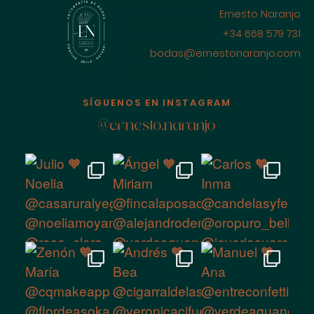
FOTÓGRAFO DE
Ernesto Naranjo
BODAS EN
+34 668 579 731
CIUDAD REAL
bodas@ernestonaranjo.com
LA MANCHA,
ESPAÑA
SÍGUENOS EN INSTAGRAM
@ernesto.naranjo