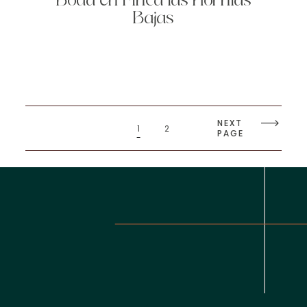
Boda en Finca las Hornias
Bajas
NEXT
1
2
PAGE