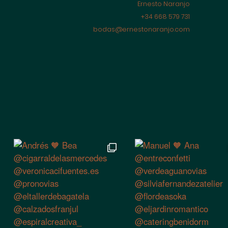
Ernesto Naranjo
+34 668 579 731
bodas@ernestonaranjo.com