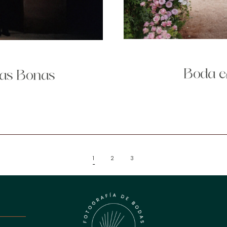
Boda e
ilas Bonas
1
2
3